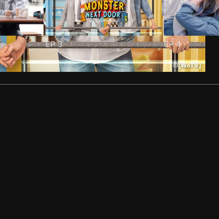
EP
3
EP
4