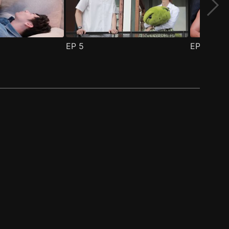
EP
5
EP
6