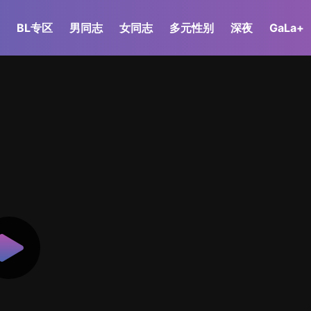
BL专区
男同志
女同志
多元性别
深夜
GaLa+