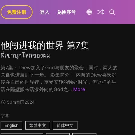
免费注册
登入
兑换序号
他闯进我的世界 第7集
พี่เขาบุกโลกของผม
第7集： Diew加入了God与朋友的聚会，同时，两人的
关係也进展到下一步。 影集简介： 内向的Diew喜欢沉
浸在自己的世界裡，享受安静的独处时光，但这样的生
活在隔壁搬来活泼外向的God之...
More
50m
泰国
2024
字幕
English
繁體中文
简体中文