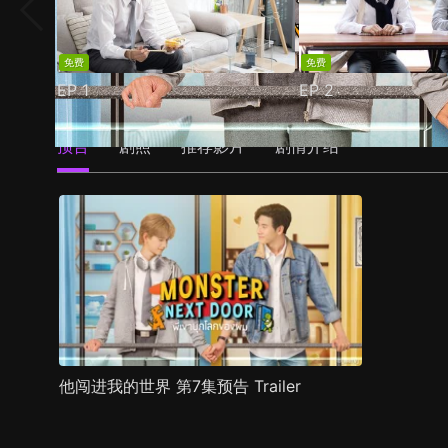
免费
免费
EP
1
EP
2
预告
剧照
推荐影片
剧情介绍
他闯进我的世界 第7集预告 Trailer