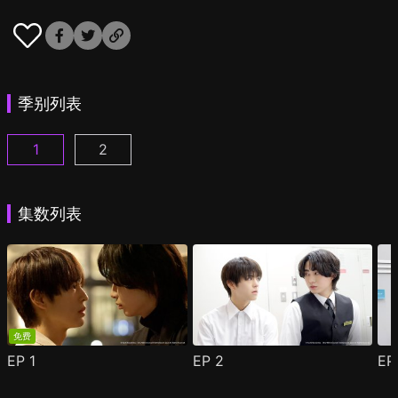
季别列表
1
2
美妆搭档情人 第1集
美妆搭档情人 第2季 第1集
(
)
(
)
集数列表
免费
EP
1
EP
2
E