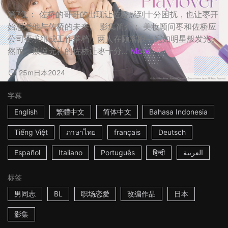
第7集： 佐桥的哥哥的出现让佐桥感到十分困扰，也让枣开
始思考他与佐桥的未来。 影集简介： 美妆顾问枣和佐桥应
公司要求组成工作搭档，两人在顾客眼中宛如明星般发光。
然而，叛逆无礼的佐桥让枣十分...
More
25m
日本
2024
字幕
English
繁體中文
简体中文
Bahasa Indonesia
Tiếng Việt
ภาษาไทย
français
Deutsch
Español
Italiano
Português
हिन्दी
العربية
标签
男同志
BL
职场恋爱
改编作品
日本
影集