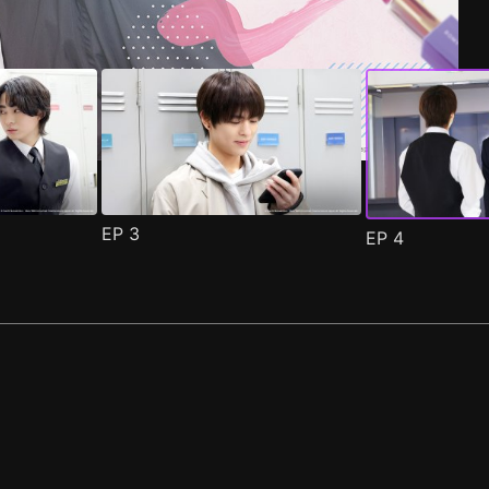
EP
3
EP
4