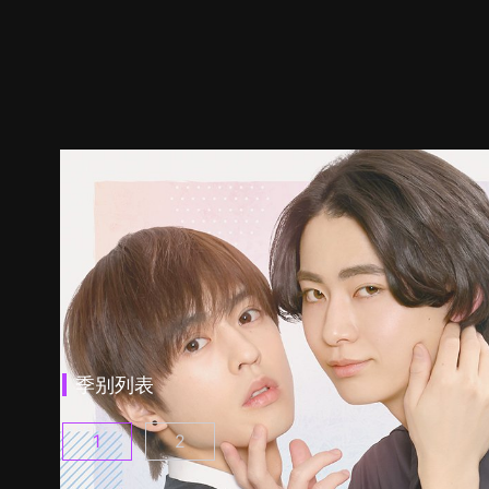
季别列表
1
2
美妆搭档情人 第1集
美妆搭档情人 第2季 第1集
(
)
(
)