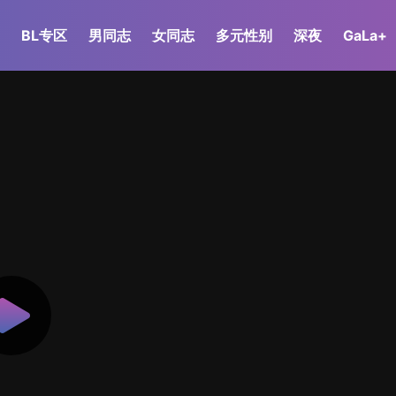
BL专区
男同志
女同志
多元性别
深夜
GaLa+