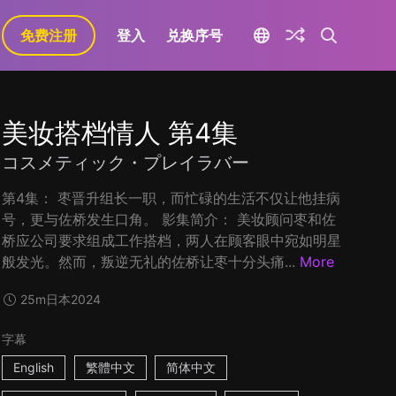
免费注册
登入
兑换序号
美妆搭档情人 第4集
コスメティック・プレイラバー
第4集： 枣晋升组长一职，而忙碌的生活不仅让他挂病
号，更与佐桥发生口角。 影集简介： 美妆顾问枣和佐
桥应公司要求组成工作搭档，两人在顾客眼中宛如明星
般发光。然而，叛逆无礼的佐桥让枣十分头痛...
More
25m
日本
2024
字幕
English
繁體中文
简体中文