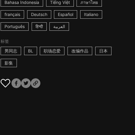
Bahasa Indonesia
Tiếng Việt
ภาษาไทย
français
Deutsch
Español
Italiano
Português
हिन्दी
العربية
标签
男同志
BL
职场恋爱
改编作品
日本
影集