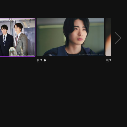
EP
5
EP
6