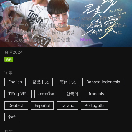
共12集
影集简介： 突如其来的意外，夺走了Magnet乐团键盘手
Matt的生命，主唱同时也是其亲弟弟Neil大受打击随即宣布
引退，这场噩耗摧毁了粉丝们的梦，包含少年小海。六年
后，天赋异禀的小海因着自创曲，...
More
台湾
2024
免费
字幕
English
繁體中文
简体中文
Bahasa Indonesia
Tiếng Việt
ภาษาไทย
한국어
français
Deutsch
Español
Italiano
Português
हिन्दी
标签