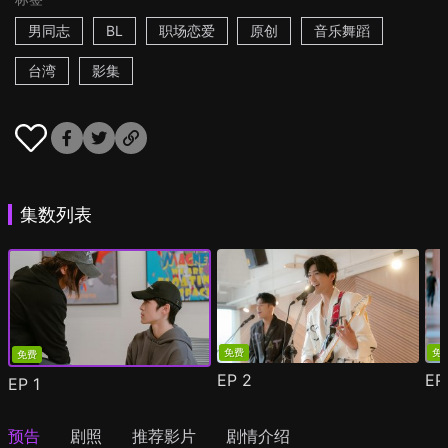
男同志
BL
职场恋爱
原创
音乐舞蹈
台湾
影集
集数列表
免费
免
免费
EP
2
E
EP
1
预告
剧照
推荐影片
剧情介绍