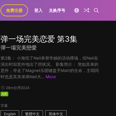
免费注册
登入
兑换序号
弹一场完美恋爱 第3集
彈一場完美戀愛
第3集： 小海找了Neil来替学姊的活动撑场，但Neil在
演出时却意外地出了些状况。 影集简介： 突如其来的
意外，夺走了Magnet乐团键盘手Matt的生命，主唱同
时也是其亲弟弟Neil大...
More
28m
台湾
2024
免费
字幕
English
繁體中文
简体中文