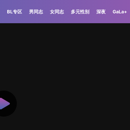
BL专区
男同志
女同志
多元性别
深夜
GaLa+