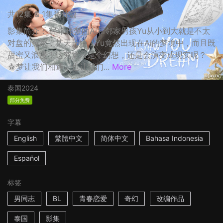
共12集 & 1集番外篇
影集简介： 经常作梦的Ai和邻家男孩Yu从小到大就是不太
对盘的冤家，某天开始，Yu竟然出现在Ai的梦境中，而且既
甜蜜又浪漫！这究竟只是个幻想，还是会演变成现实呢？
☆梦让我们相遇，也让我们...
More
泰国
2024
部分免费
字幕
English
繁體中文
简体中文
Bahasa Indonesia
Español
标签
男同志
BL
青春恋爱
奇幻
改编作品
泰国
影集