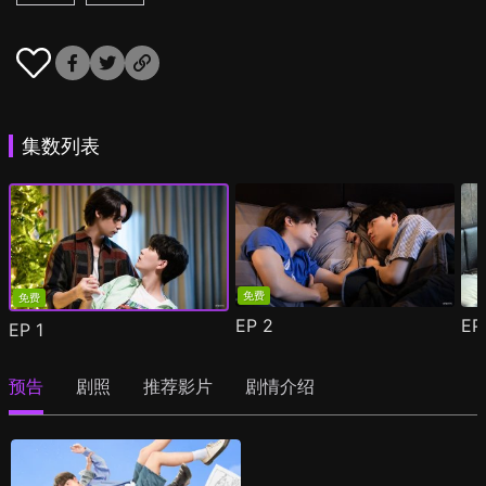
集数列表
免费
免费
EP
2
E
EP
1
预告
剧照
推荐影片
剧情介绍