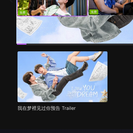
免费
免费
EP
2
EP
1
预告
剧照
推荐影片
剧情介绍
我在梦裡见过你预告 Trailer