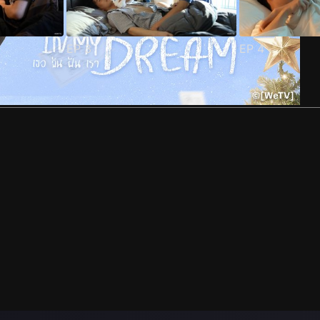
EP
3
EP
4