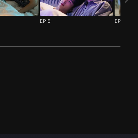
EP
5
EP
6