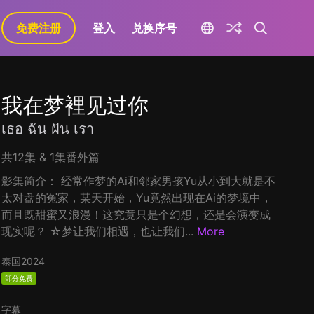
免费注册
登入
兑换序号
我在梦裡见过你
เธอ ฉัน ฝัน เรา
共12集 & 1集番外篇
影集简介： 经常作梦的Ai和邻家男孩Yu从小到大就是不
太对盘的冤家，某天开始，Yu竟然出现在Ai的梦境中，
而且既甜蜜又浪漫！这究竟只是个幻想，还是会演变成
现实呢？ ☆梦让我们相遇，也让我们...
More
泰国
2024
部分免费
字幕