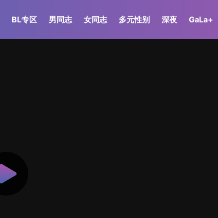
BL专区
男同志
女同志
多元性别
深夜
GaLa+