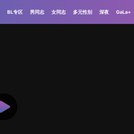
BL专区
男同志
女同志
多元性别
深夜
GaLa+