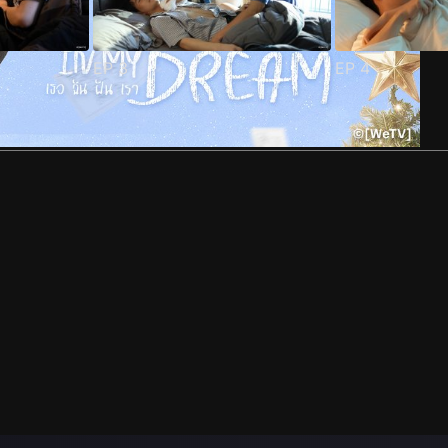
EP
3
EP
4