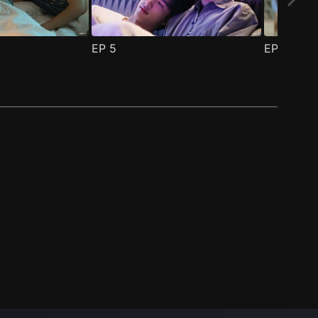
EP
5
EP
6