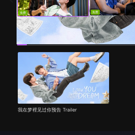
免费
免费
EP
2
EP
1
预告
剧照
推荐影片
剧情介绍
我在梦裡见过你预告 Trailer