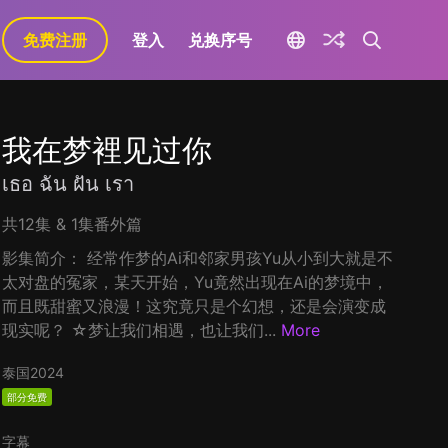
免费注册
登入
兑换序号
我在梦裡见过你
เธอ ฉัน ฝัน เรา
共12集 & 1集番外篇
影集简介： 经常作梦的Ai和邻家男孩Yu从小到大就是不
太对盘的冤家，某天开始，Yu竟然出现在Ai的梦境中，
而且既甜蜜又浪漫！这究竟只是个幻想，还是会演变成
现实呢？ ☆梦让我们相遇，也让我们...
More
泰国
2024
部分免费
字幕