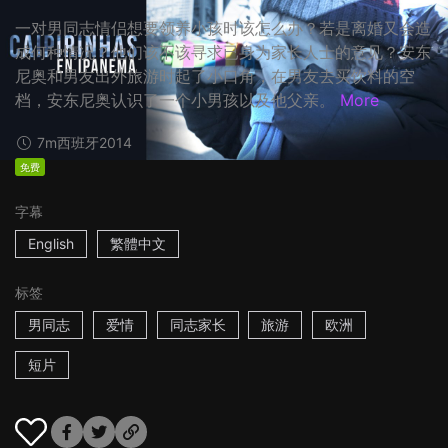
一对男同志情侣想要领养小孩时该怎么办？若是离婚又会造
成何种情况？他们该不该寻求已身为家长人士的意见？安东
尼奥和男友出外旅游时起了小口角，在男友去买饮料的空
档，安东尼奥认识了一个小男孩以及他父亲。
More
7m
西班牙
2014
免费
字幕
English
繁體中文
标签
男同志
爱情
同志家长
旅游
欧洲
短片