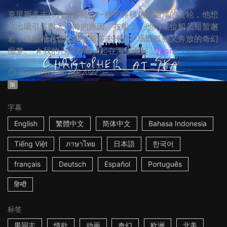
克里斯多夫作为乘客搭上一艘即将横越大西洋的货轮，他想
找出吸引多数人出海的原因。在船上，他与某位船员短暂邂
逅，这般相遇也让克里斯多夫掉进一场既孤独又奔放的奇幻
痴梦。 ☆我的心跟着船一起在海上潮起...
More
20m
法国/美国/英国
2022
限
字幕
English
繁體中文
简体中文
Bahasa Indonesia
Tiếng Việt
ภาษาไทย
日本語
한국어
français
Deutsch
Español
Português
हिन्दी
标签
男同志
情欲
动画
奇幻
欧洲
北美