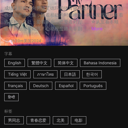
成绩良好的内向男孩艾德玛和体育健将皮利在合作一项分组
作业后产生交集，随着相处的时间增加，两人发现彼此有着
许多相似之处：爱着家乡，也爱着对方…… ☆从互看不顺
眼，到渐渐看对眼！心动程度媲美菲剧《...
More
1h39m
美国
2024
字幕
English
繁體中文
简体中文
Bahasa Indonesia
Tiếng Việt
ภาษาไทย
日本語
한국어
français
Deutsch
Español
Português
हिन्दी
标签
男同志
青春恋爱
北美
电影