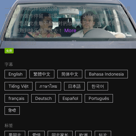
一对中年同志伴侣的公路旅行终于启程，然而，第一站却是
先在图书馆作停留，割爱一箱童书。这是他们期待已久的旅
行，却也是此生最不想面对的放手练习…… ☆带着把拔的
爱，翱翔到快乐的星球去！
More
8m
荷兰
2022
免费
字幕
English
繁體中文
简体中文
Bahasa Indonesia
Tiếng Việt
ภาษาไทย
日本語
한국어
français
Deutsch
Español
Português
हिन्दी
标签
男同志
爱情
同志家长
欧洲
短片