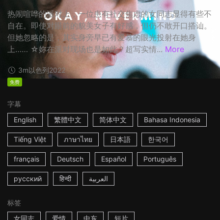
热闹喧哗的派对上，一位患有社交焦虑的女同志显得有些不
自在。即使对眼前的貌美女子有好感，但仍不敢开口搭讪。
但她忽略的是，其实身旁早已有爱慕的眼光投射在她身
上…… ☆妳在派对现场也是如此？超写实情...
More
3m
以色列
2022
免费
字幕
English
繁體中文
简体中文
Bahasa Indonesia
Tiếng Việt
ภาษาไทย
日本語
한국어
français
Deutsch
Español
Português
русский
हिन्दी
العربية
标签
女同志
爱情
中东
短片