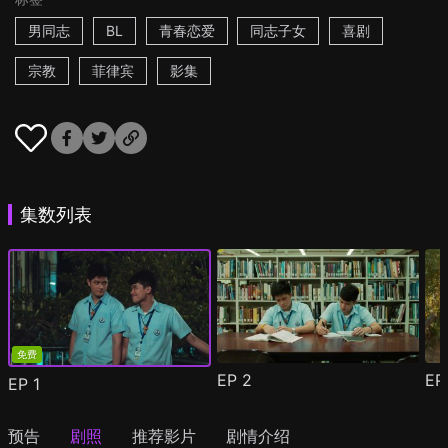
男同志
BL
青春恋爱
同志子女
喜剧
宗教
菲律宾
影集
集数列表
免费
EP
2
E
EP
1
预告
剧照
推荐影片
剧情介绍