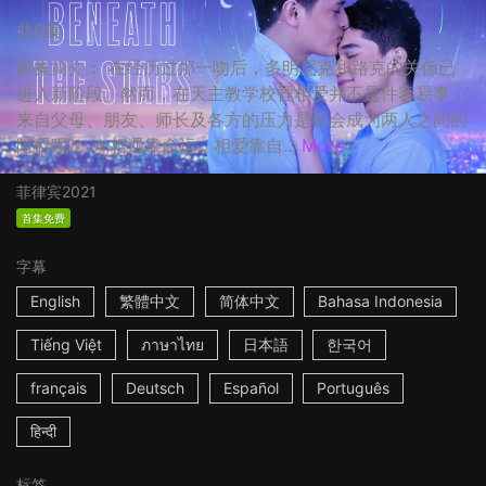
共6集
影集简介： 在经历过那一吻后，多明尼克和路克的关係已
进入新阶段。然而，在天主教学校裡相爱并不是件容易事，
来自父母、朋友、师长及各方的压力是否会成为两人之间的
阻碍呢？ ☆相遇靠命运，相爱靠自...
More
菲律宾
2021
首集免费
字幕
English
繁體中文
简体中文
Bahasa Indonesia
Tiếng Việt
ภาษาไทย
日本語
한국어
français
Deutsch
Español
Português
हिन्दी
标签