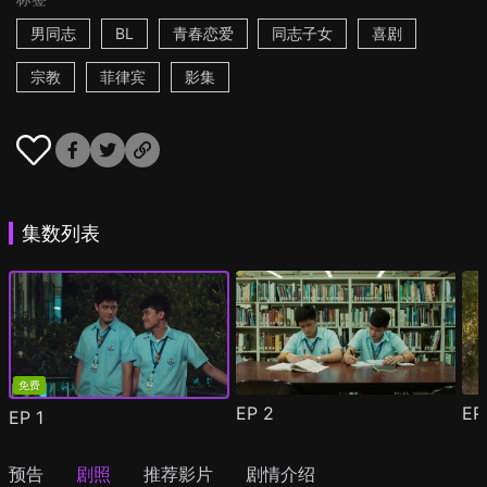
男同志
BL
青春恋爱
同志子女
喜剧
宗教
菲律宾
影集
集数列表
免费
EP
2
E
EP
1
预告
剧照
推荐影片
剧情介绍