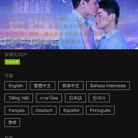
共6集
影集简介： 在经历过那一吻后，多明尼克和路克的关係已
进入新阶段。然而，在天主教学校裡相爱并不是件容易事，
来自父母、朋友、师长及各方的压力是否会成为两人之间的
阻碍呢？ ☆相遇靠命运，相爱靠自...
More
菲律宾
2021
首集免费
字幕
English
繁體中文
简体中文
Bahasa Indonesia
Tiếng Việt
ภาษาไทย
日本語
한국어
français
Deutsch
Español
Português
हिन्दी
标签