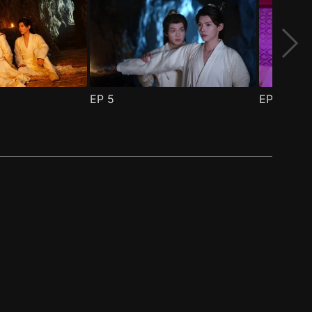
EP
5
EP
6