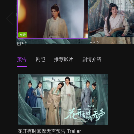
免费
EP
2
EP
1
预告
剧照
推荐影片
剧情介绍
花开有时颓靡无声预告 Trailer