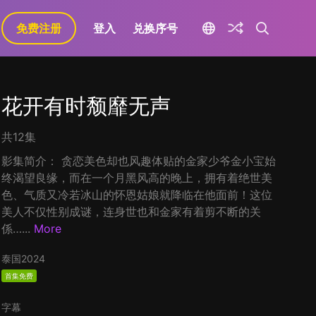
免费注册
登入
兑换序号
花开有时颓靡无声
共12集
影集简介： 贪恋美色却也风趣体贴的金家少爷金小宝始
终渴望良缘，而在一个月黑风高的晚上，拥有着绝世美
色、气质又冷若冰山的怀恩姑娘就降临在他面前！这位
美人不仅性别成谜，连身世也和金家有着剪不断的关
係…...
More
泰国
2024
首集免费
字幕