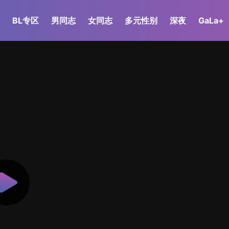
BL专区
男同志
女同志
多元性别
深夜
GaLa+