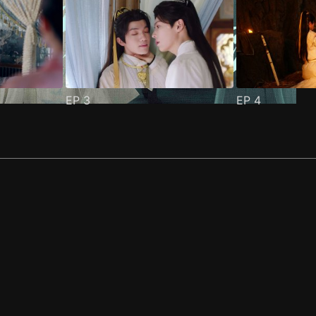
EP
3
EP
4