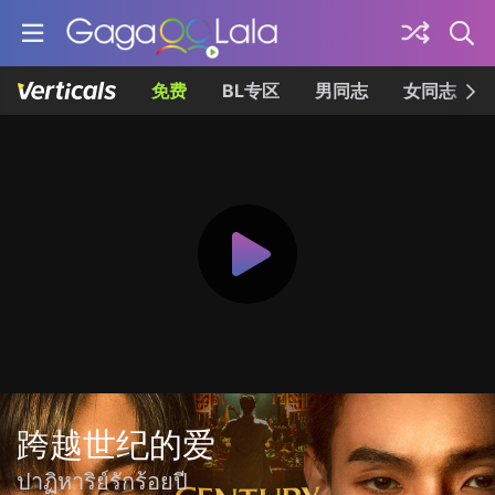
免费
BL专区
男同志
女同志
跨越世纪的爱
ปาฏิหาริย์รักร้อยปี