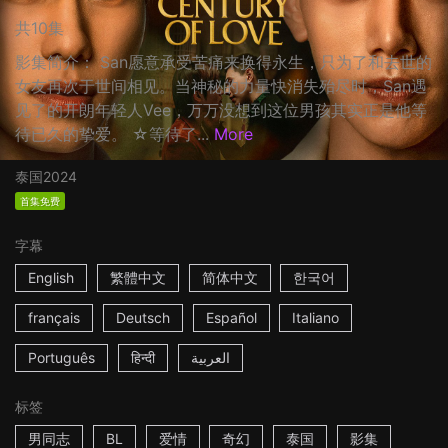
共10集
影集简介： San愿意承受苦痛来换得永生，只为了和去世的
女友再次于世间相见。当神秘的力量快消失殆尽时，San遇
见了的开朗年轻人Vee，万万没想到这位男孩其实正是他等
待已久的挚爱。 ☆等待了...
More
泰国
2024
首集免费
字幕
English
繁體中文
简体中文
한국어
français
Deutsch
Español
Italiano
Português
हिन्दी
العربية
标签
男同志
BL
爱情
奇幻
泰国
影集