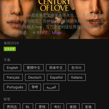
共10集
影集简介： San愿意承受苦痛来换得永生，只为了和去世的
女友再次于世间相见。当神秘的力量快消失殆尽时，San遇
见了的开朗年轻人Vee，万万没想到这位男孩其实正是他等
待已久的挚爱。 ☆等待了...
More
泰国
2024
首集免费
字幕
English
繁體中文
简体中文
한국어
français
Deutsch
Español
Italiano
Português
हिन्दी
العربية
标签
男同志
BL
爱情
奇幻
泰国
影集