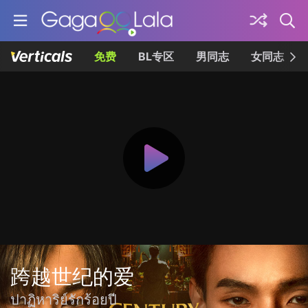
免费
BL专区
男同志
女同志
跨越世纪的爱
ปาฏิหาริย์รักร้อยปี