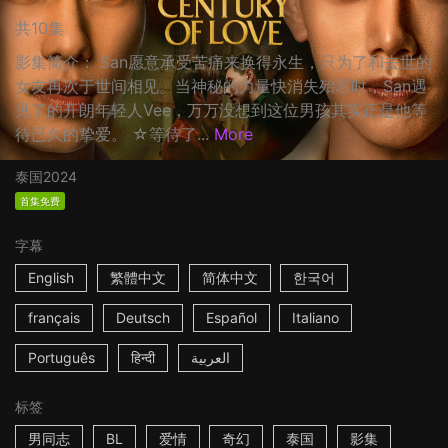
共10集
影集简介： San愿意承受苦痛来换得永生，只为了和去世的
女友再次于世间相见。当神秘的力量快消失殆尽时，San遇
见了的开朗年轻人Vee，万万没想到这位男孩其实正是他等
待已久的挚爱。 ☆等待了...
More
泰国
2024
首集免费
字幕
English
繁體中文
简体中文
한국어
français
Deutsch
Español
Italiano
Português
हिन्दी
العربية
标签
男同志
BL
爱情
奇幻
泰国
影集