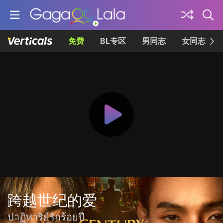
免费
BL专区
男同志
女同志
跨越世纪的爱
ปาฏิหาริย์รักร้อยปี