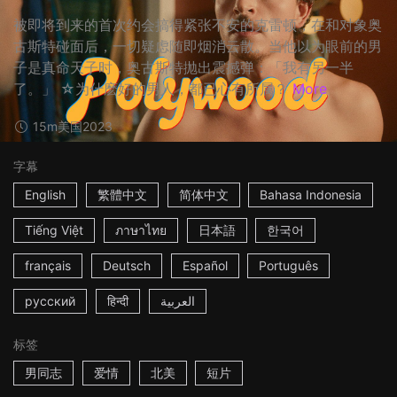
被即将到来的首次约会搞得紧张不安的克雷顿，在和对象奥
古斯特碰面后，一切疑虑随即烟消云散。当他以为眼前的男
子是真命天子时，奥古斯特抛出震撼弹：「我有另一半
了。」 ☆为什麽好的男人，都已心有所属？
More
15m
美国
2023
字幕
English
繁體中文
简体中文
Bahasa Indonesia
Tiếng Việt
ภาษาไทย
日本語
한국어
français
Deutsch
Español
Português
русский
हिन्दी
العربية
标签
男同志
爱情
北美
短片