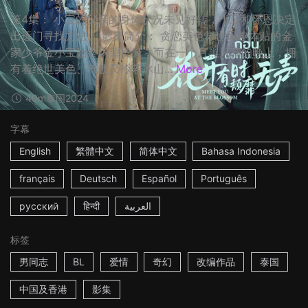
第4集： 小宝的父亲的身体状况未见好转，小宝和怀恩决定
出远门寻找方法。 影集简介： 贪恋美色却也风趣体贴的金
家少爷金小宝始终渴望良缘，而在一个月黑风高的晚上，拥
有着绝世美色、气质又冷若冰山...
More
40m
泰国
2024
字幕
English
繁體中文
简体中文
Bahasa Indonesia
français
Deutsch
Español
Português
русский
हिन्दी
العربية
标签
男同志
BL
爱情
奇幻
改编作品
泰国
中国及香港
影集