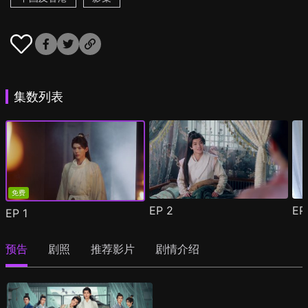
集数列表
免费
EP
2
E
EP
1
预告
剧照
推荐影片
剧情介绍