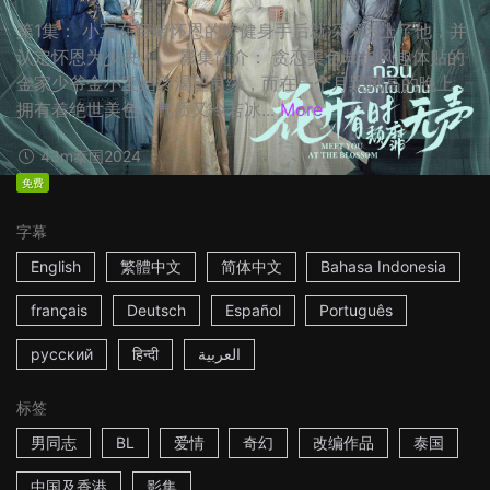
第1集： 小宝在目睹怀恩的矫健身手后就深深迷上了他，并
认定怀恩为少夫人。 影集简介： 贪恋美色却也风趣体贴的
金家少爷金小宝始终渴望良缘，而在一个月黑风高的晚上，
拥有着绝世美色、气质又冷若冰...
More
43m
泰国
2024
免费
字幕
English
繁體中文
简体中文
Bahasa Indonesia
français
Deutsch
Español
Português
русский
हिन्दी
العربية
标签
男同志
BL
爱情
奇幻
改编作品
泰国
中国及香港
影集