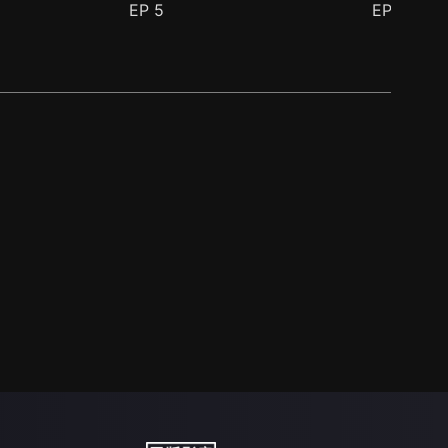
EP
5
EP
6