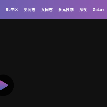
BL专区
男同志
女同志
多元性别
深夜
GaLa+