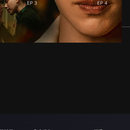
EP
3
EP
4