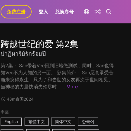
免费注册
登入
兑换序号
跨越世纪的爱 第2集
ปาฏิหาริย์รักร้อยปี
第2集： San带着Vee回到旧地做测试，同时，San也得
知Vee不为人知的另一面。 影集简介： San愿意承受苦
痛来换得永生，只为了和去世的女友再次于世间相见。
当神秘的力量快消失殆尽时，...
More
48m
泰国
2024
字幕
English
繁體中文
简体中文
한국어