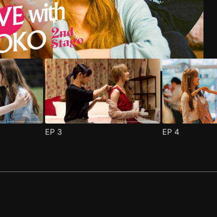
EP
3
EP
4