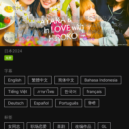
共2季14集
影集简介： 极度受到男性欢迎的彩香爱慕公司的弘子前
辈，她浑身解数散发迷人魅力，却完全派不上用场……殊不
知，看似没反应的弘子其实很努力地压抑着内心的兴奋感！
☆改编自人气漫画，永远不放弃的后...
More
日本
2024
免费
字幕
English
繁體中文
简体中文
Bahasa Indonesia
Tiếng Việt
ภาษาไทย
한국어
français
Deutsch
Español
Português
हिन्दी
标签
女同志
职场恋爱
喜剧
改编作品
GL