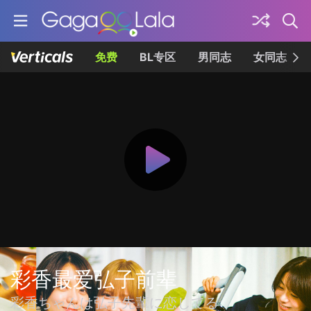
免费
BL专区
男同志
女同志
彩香最爱弘子前辈
彩香ちゃんは弘子先輩に恋してる