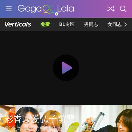
免费
BL专区
男同志
女同志
彩香最爱弘子前辈
彩香ちゃんは弘子先輩に恋してる