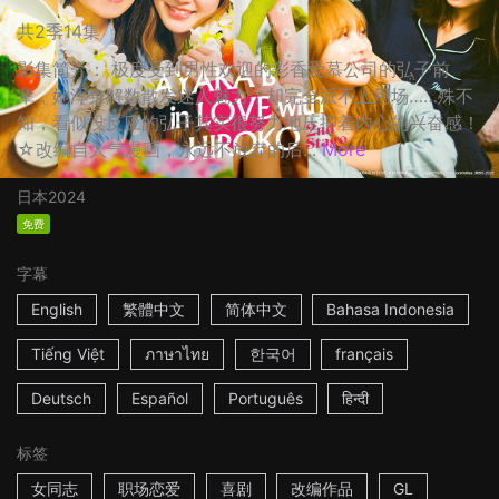
共2季14集
影集简介： 极度受到男性欢迎的彩香爱慕公司的弘子前
辈，她浑身解数散发迷人魅力，却完全派不上用场……殊不
知，看似没反应的弘子其实很努力地压抑着内心的兴奋感！
☆改编自人气漫画，永远不放弃的后...
More
日本
2024
免费
字幕
English
繁體中文
简体中文
Bahasa Indonesia
Tiếng Việt
ภาษาไทย
한국어
français
Deutsch
Español
Português
हिन्दी
标签
女同志
职场恋爱
喜剧
改编作品
GL