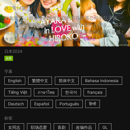
共2季14集
影集简介： 极度受到男性欢迎的彩香爱慕公司的弘子前
辈，她浑身解数散发迷人魅力，却完全派不上用场……殊不
知，看似没反应的弘子其实很努力地压抑着内心的兴奋感！
☆改编自人气漫画，永远不放弃的后...
More
日本
2024
免费
字幕
English
繁體中文
简体中文
Bahasa Indonesia
Tiếng Việt
ภาษาไทย
한국어
français
Deutsch
Español
Português
हिन्दी
标签
女同志
职场恋爱
喜剧
改编作品
GL