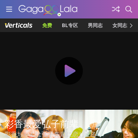
免费
BL专区
男同志
女同志
彩香最爱弘子前辈
彩香ちゃんは弘子先輩に恋してる