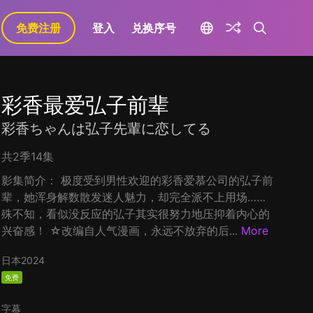
免费注册
登入
兑换序号
彩香最爱弘子前辈
彩香ちゃんは弘子先輩に恋してる
共2季14集
影集简介： 极度受到男性欢迎的彩香爱慕公司的弘子前
辈，她浑身解数散发迷人魅力，却完全派不上用场……
殊不知，看似没反应的弘子其实很努力地压抑着内心的
兴奋感！ ☆改编自人气漫画，永远不放弃的后...
More
日本
2024
免费
字幕