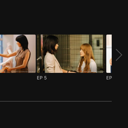
EP
5
EP
6