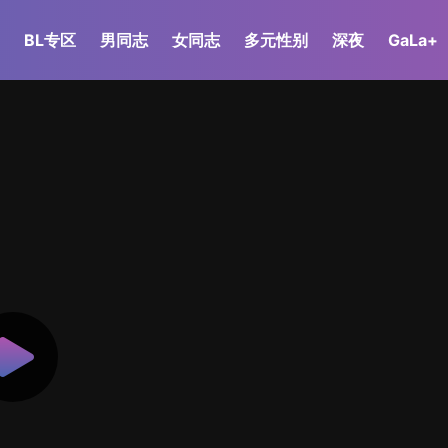
BL专区
男同志
女同志
多元性别
深夜
GaLa+