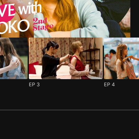
EP
3
EP
4