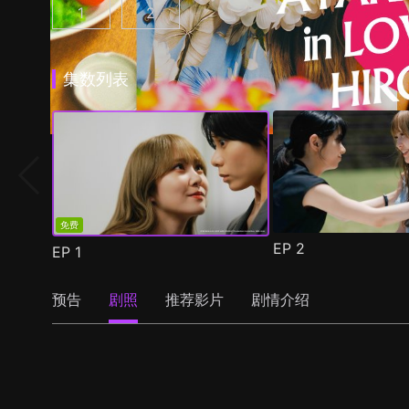
1
2
彩香最爱弘子前辈 第1集
彩香最爱弘子前辈 第2季 第1集
(
)
(
)
集数列表
免费
EP
2
EP
1
预告
剧照
推荐影片
剧情介绍