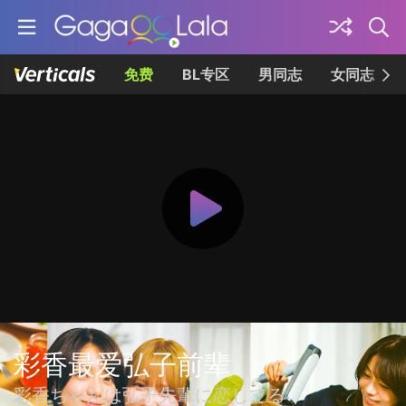
免费
BL专区
男同志
女同志
彩香最爱弘子前辈
彩香ちゃんは弘子先輩に恋してる