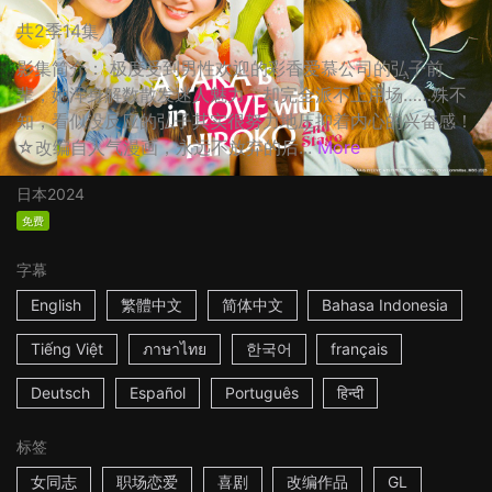
共2季14集
影集简介： 极度受到男性欢迎的彩香爱慕公司的弘子前
辈，她浑身解数散发迷人魅力，却完全派不上用场……殊不
知，看似没反应的弘子其实很努力地压抑着内心的兴奋感！
☆改编自人气漫画，永远不放弃的后...
More
日本
2024
免费
字幕
English
繁體中文
简体中文
Bahasa Indonesia
Tiếng Việt
ภาษาไทย
한국어
français
Deutsch
Español
Português
हिन्दी
标签
女同志
职场恋爱
喜剧
改编作品
GL