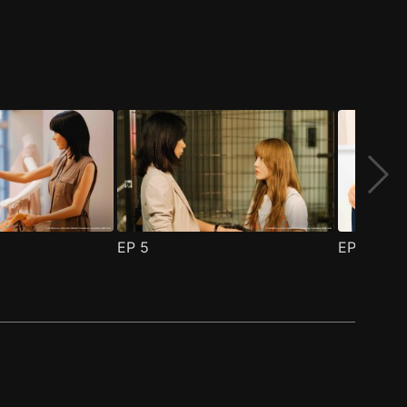
EP
5
EP
6