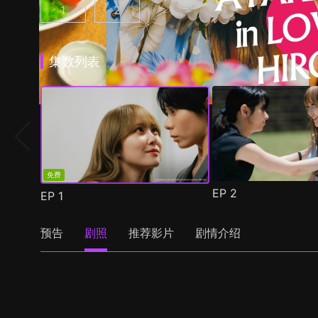
1
2
彩香最爱弘子前辈 第1集
彩香最爱弘子前辈 第2季 第1集
(
)
(
)
集数列表
免费
EP
2
EP
1
预告
剧照
推荐影片
剧情介绍