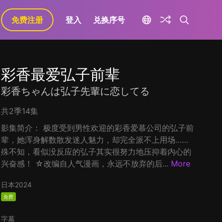
免费注册
登入
兑换序号
彩香最爱弘子前辈
彩香ちゃんは弘子先輩に恋してる
共2季14集
影集简介： 极度受到男性欢迎的彩香爱慕公司的弘子前
辈，她浑身解数散发迷人魅力，却完全派不上用场……
殊不知，看似没反应的弘子其实很努力地压抑着内心的
兴奋感！ ☆改编自人气漫画，永远不放弃的后...
More
日本
2024
免费
字幕