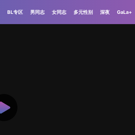
BL专区
男同志
女同志
多元性别
深夜
GaLa+