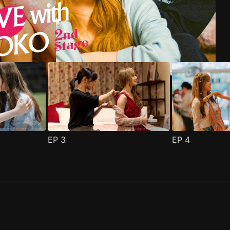
EP
3
EP
4