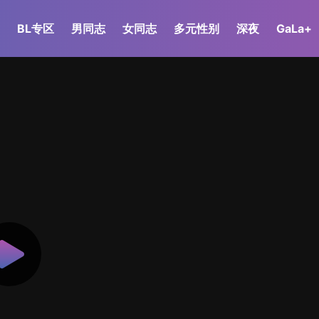
BL专区
男同志
女同志
多元性别
深夜
GaLa+