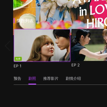
1
2
彩香最爱弘子前辈 第1集
彩香最爱弘子前辈 第2季 第1集
(
)
(
)
集数列表
免费
EP
2
EP
1
预告
剧照
推荐影片
剧情介绍