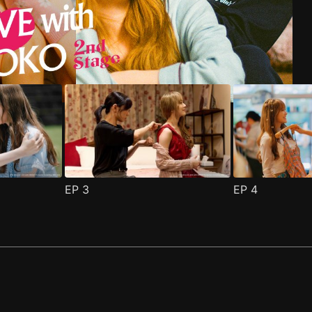
EP
3
EP
4