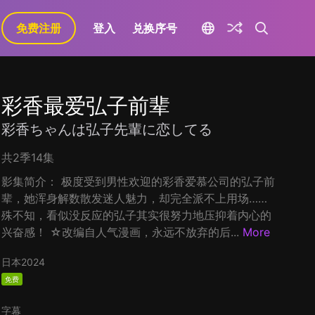
免费注册
登入
兑换序号
彩香最爱弘子前辈
彩香ちゃんは弘子先輩に恋してる
共2季14集
影集简介： 极度受到男性欢迎的彩香爱慕公司的弘子前
辈，她浑身解数散发迷人魅力，却完全派不上用场……
殊不知，看似没反应的弘子其实很努力地压抑着内心的
兴奋感！ ☆改编自人气漫画，永远不放弃的后...
More
日本
2024
免费
字幕