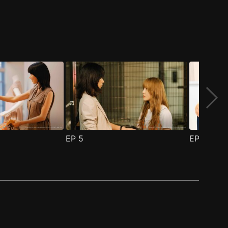
EP
5
EP
6