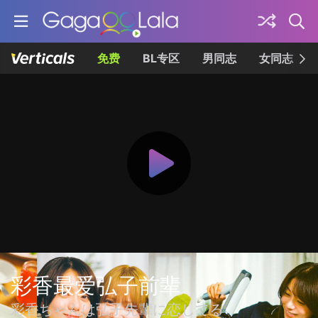
免费
BL专区
男同志
女同志
彩香最爱弘子前辈
彩香ちゃんは弘子先輩に恋してる