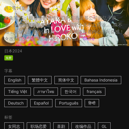
共2季14集
影集简介： 极度受到男性欢迎的彩香爱慕公司的弘子前
辈，她浑身解数散发迷人魅力，却完全派不上用场……殊不
知，看似没反应的弘子其实很努力地压抑着内心的兴奋感！
☆改编自人气漫画，永远不放弃的后...
More
日本
2024
免费
字幕
English
繁體中文
简体中文
Bahasa Indonesia
Tiếng Việt
ภาษาไทย
한국어
français
Deutsch
Español
Português
हिन्दी
标签
女同志
职场恋爱
喜剧
改编作品
GL