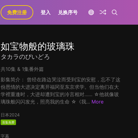
免费注册
登入
兑换序号
如宝物般的玻璃珠
タカラのびいどろ
共10集 & 1集番外篇
影集简介： 曾经在路边哭泣而受到宝的安慰，忘不了这
份恩情的大进决定离开福冈至东京求学。但当他们在大
学裡重逢时，大进却遭到宝的冷言相对…… ☆他就像玻
璃珠般闪闪发光，照亮我的生命 ☆《我...
More
日本
2024
首集免费
字幕