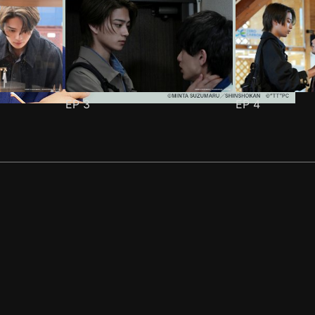
EP
3
EP
4