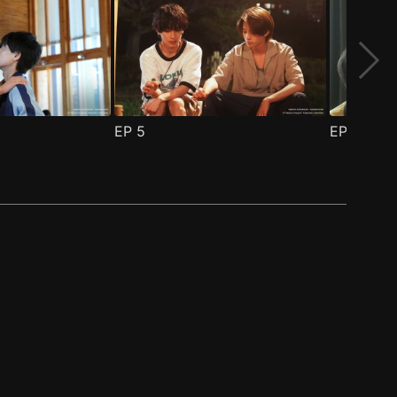
EP
5
EP
6