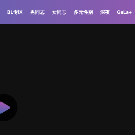
BL专区
男同志
女同志
多元性别
深夜
GaLa+