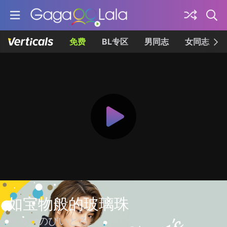
免费
BL专区
男同志
女同志
如宝物般的玻璃珠
タカラのびいどろ