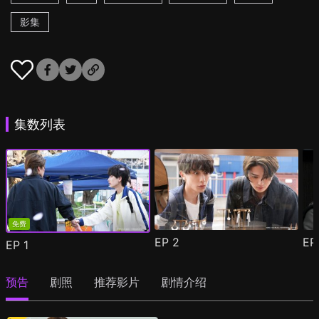
影集
集数列表
免费
EP
2
E
EP
1
预告
剧照
推荐影片
剧情介绍