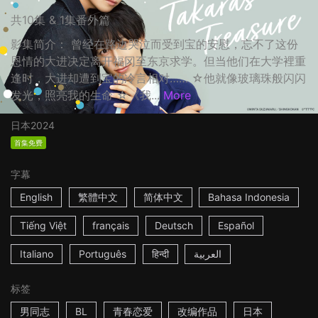
共10集 & 1集番外篇
影集简介： 曾经在路边哭泣而受到宝的安慰，忘不了这份
恩情的大进决定离开福冈至东京求学。但当他们在大学裡重
逢时，大进却遭到宝的冷言相对…… ☆他就像玻璃珠般闪闪
发光，照亮我的生命 ☆《我...
More
日本
2024
首集免费
字幕
English
繁體中文
简体中文
Bahasa Indonesia
Tiếng Việt
français
Deutsch
Español
Italiano
Português
हिन्दी
العربية
标签
男同志
BL
青春恋爱
改编作品
日本