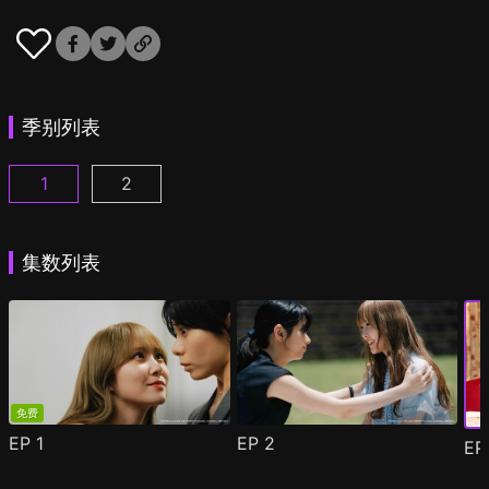
季别列表
1
2
彩香最爱弘子前辈 第1集
彩香最爱弘子前辈 第2季 第1集
(
)
(
)
集数列表
免费
EP
1
EP
2
E