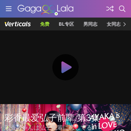
免费
BL专区
男同志
女同志
彩香最爱弘子前辈 第3集
彩香ちゃんは弘子先輩に恋してる