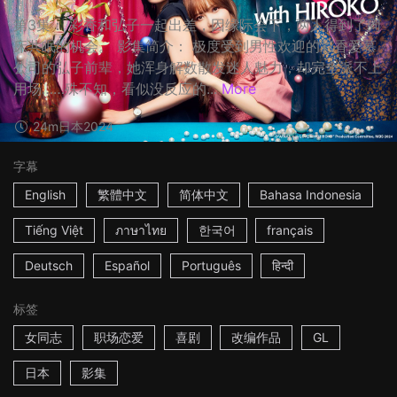
第3集： 彩香和弘子一起出差，因缘际会下，两人得到了同
床共眠的机会。 影集简介： 极度受到男性欢迎的彩香爱慕
公司的弘子前辈，她浑身解数散发迷人魅力，却完全派不上
用场……殊不知，看似没反应的...
More
24m
日本
2024
字幕
English
繁體中文
简体中文
Bahasa Indonesia
Tiếng Việt
ภาษาไทย
한국어
français
Deutsch
Español
Português
हिन्दी
标签
女同志
职场恋爱
喜剧
改编作品
GL
日本
影集