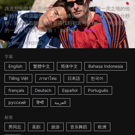
路克想拍电影，但他做不到。身心灵皆觅不得一席之地的他
开始在罗马汲取灵感，吸收城市的好与坏，用心感受分分秒
秒。路克最后能成功在罗马找到初衷与慰藉吗？ ☆这城市
的一切，让我带你体验！ ☆导演以...
More
10m
义大利
2022
字幕
English
繁體中文
简体中文
Bahasa Indonesia
Tiếng Việt
ภาษาไทย
日本語
한국어
français
Deutsch
Español
Português
русский
हिन्दी
العربية
标签
男同志
喜剧
旅游
音乐舞蹈
欧洲