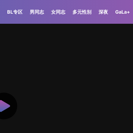
BL专区
男同志
女同志
多元性别
深夜
GaLa+