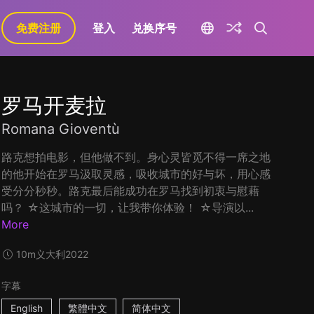
免费注册
登入
兑换序号
罗马开麦拉
Romana Gioventù
路克想拍电影，但他做不到。身心灵皆觅不得一席之地
的他开始在罗马汲取灵感，吸收城市的好与坏，用心感
受分分秒秒。路克最后能成功在罗马找到初衷与慰藉
吗？ ☆这城市的一切，让我带你体验！ ☆导演以...
More
10m
义大利
2022
字幕
English
繁體中文
简体中文