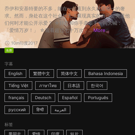
乔伊和安基特要的不多，能在一起直到永久就是唯一的奢
求。然而，身处在这个社会却无法展现真实的自己，究竟他
们何时才能公开示爱？ ☆好想和你手牵着手一同大喊：
「爱情万岁！」 ☆观看超过七十万次，...
More
10m
印度
2017
免费
字幕
English
繁體中文
简体中文
Bahasa Indonesia
Tiếng Việt
ภาษาไทย
日本語
한국어
français
Deutsch
Español
Português
русский
हिन्दी
العربية
标签
男同志
爱情
印度
短片