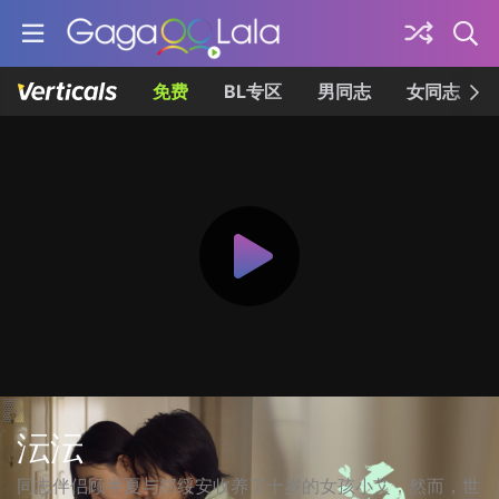
免费
BL专区
男同志
女同志
沄沄
同志伴侣顾半夏与郑绥安收养了十岁的女孩小艾，然而，世