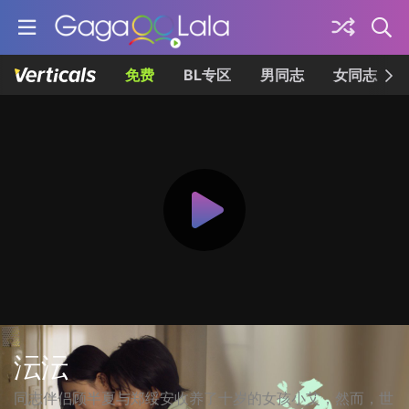
免费
BL专区
男同志
女同志
沄沄
同志伴侣顾半夏与郑绥安收养了十岁的女孩小艾，然而，世