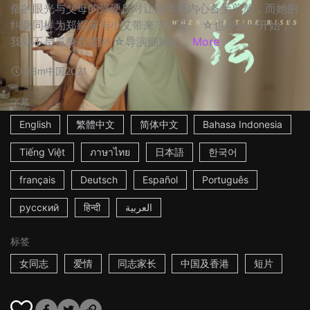
俗的眼光与父母的强硬反对让顾半夏内心备受煎熬，而她的
纠葛同样为郑绥安与小艾带来了不安。 ☆也许从一开始，
我就不是孤身在渡河 ☆导演细腻呈...
More
23m
中国
2021
字幕
English
繁體中文
简体中文
Bahasa Indonesia
Tiếng Việt
ภาษาไทย
日本語
한국어
français
Deutsch
Español
Português
русский
हिन्दी
العربية
标签
女同志
爱情
同志家长
中国及香港
短片