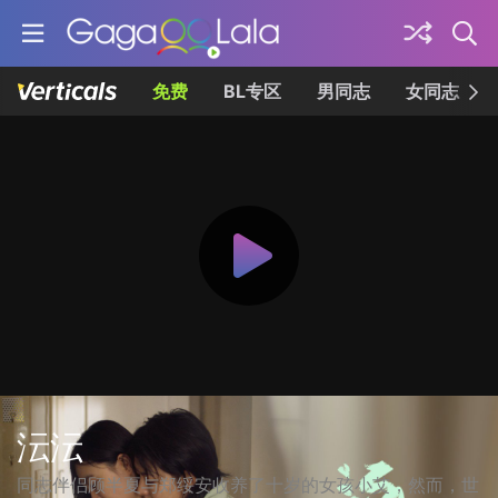
免费
BL专区
男同志
女同志
沄沄
同志伴侣顾半夏与郑绥安收养了十岁的女孩小艾，然而，世