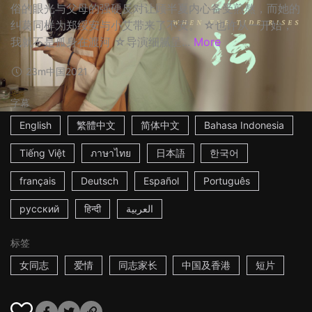
俗的眼光与父母的强硬反对让顾半夏内心备受煎熬，而她的
纠葛同样为郑绥安与小艾带来了不安。 ☆也许从一开始，
我就不是孤身在渡河 ☆导演细腻呈...
More
23m
中国
2021
字幕
English
繁體中文
简体中文
Bahasa Indonesia
Tiếng Việt
ภาษาไทย
日本語
한국어
français
Deutsch
Español
Português
русский
हिन्दी
العربية
标签
女同志
爱情
同志家长
中国及香港
短片