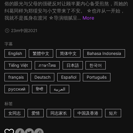
俗的眼光与父母的强硬反对让顾半夏内心备受煎熬，而她的
纠葛同样为郑绥安与小艾带来了不安。 ☆也许从一开始，
我就不是孤身在渡河 ☆导演细腻呈...
More
23m
中国
2021
字幕
English
繁體中文
简体中文
Bahasa Indonesia
Tiếng Việt
ภาษาไทย
日本語
한국어
français
Deutsch
Español
Português
русский
हिन्दी
العربية
标签
女同志
爱情
同志家长
中国及香港
短片