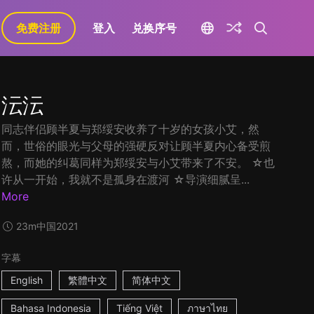
免费注册
登入
兑换序号
沄沄
同志伴侣顾半夏与郑绥安收养了十岁的女孩小艾，然
而，世俗的眼光与父母的强硬反对让顾半夏内心备受煎
熬，而她的纠葛同样为郑绥安与小艾带来了不安。 ☆也
许从一开始，我就不是孤身在渡河 ☆导演细腻呈...
More
23m
中国
2021
字幕
English
繁體中文
简体中文
Bahasa Indonesia
Tiếng Việt
ภาษาไทย