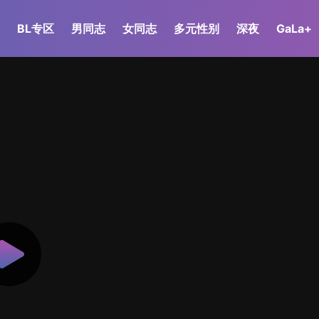
BL专区
男同志
女同志
多元性别
深夜
GaLa+