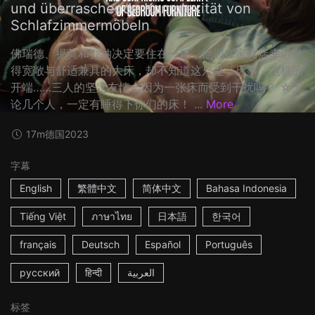
und überraschende Komplexität von
Schlafzimmermöbeln
佛瑞德、提莫和乔纳决定要住在一起，他们在家具店幸运寻
得宽敞与舒适兼具的大床，却不知道这只是「床事」危机的
开端……三人的坚定友情会因为一张床而受到干扰吗？ ☆无
论几个人，一定有睡得下你们的床！ ...
More
17m
德国
2023
字幕
English
繁體中文
简体中文
Bahasa Indonesia
Tiếng Việt
ภาษาไทย
日本語
한국어
français
Deutsch
Español
Português
русский
हिन्दी
العربية
标签