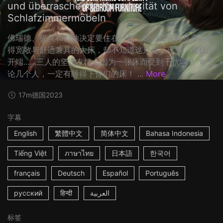
und überraschende Komplexität von
Schlafzimmermöbeln
佛瑞德、提莫和乔纳决定要住在一起，他们在家具店幸运寻
得宽敞与舒适兼具的大床，却不知道这只是「床事」危机的
开端……三人的坚定友情会因为一张床而受到干扰吗？ ☆无
论几个人，一定有睡得下你们的床！ ...
More
17m
德国
2023
字幕
English
繁體中文
简体中文
Bahasa Indonesia
Tiếng Việt
ภาษาไทย
日本語
한국어
français
Deutsch
Español
Português
русский
हिन्दी
العربية
标签