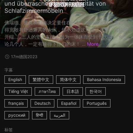
und überraschende Komplexität von
Schlafzimmermöbeln
佛瑞德、提莫和乔纳决定要住在一起，他们在家具店幸运寻
得宽敞与舒适兼具的大床，却不知道这只是「床事」危机的
开端……三人的坚定友情会因为一张床而受到干扰吗？ ☆无
论几个人，一定有睡得下你们的床！ ...
More
17m
德国
2023
字幕
English
繁體中文
简体中文
Bahasa Indonesia
Tiếng Việt
ภาษาไทย
日本語
한국어
français
Deutsch
Español
Português
русский
हिन्दी
العربية
标签