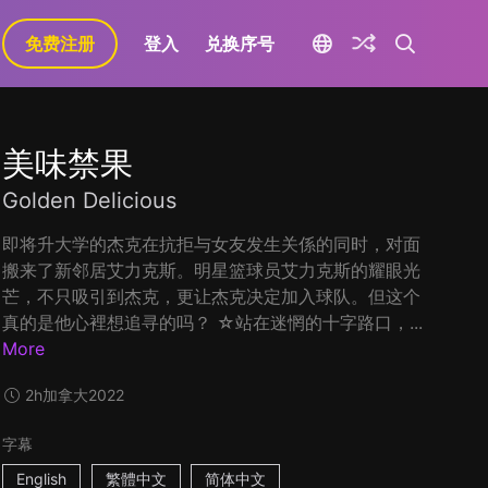
免费注册
登入
兑换序号
美味禁果
Golden Delicious
即将升大学的杰克在抗拒与女友发生关係的同时，对面
搬来了新邻居艾力克斯。明星篮球员艾力克斯的耀眼光
芒，不只吸引到杰克，更让杰克决定加入球队。但这个
真的是他心裡想追寻的吗？ ☆站在迷惘的十字路口，...
More
2h
加拿大
2022
字幕
English
繁體中文
简体中文