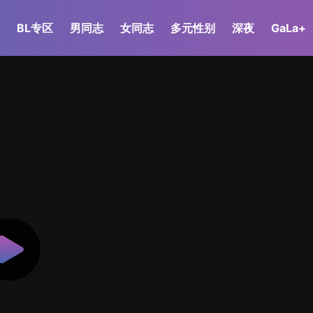
BL专区
男同志
女同志
多元性别
深夜
GaLa+