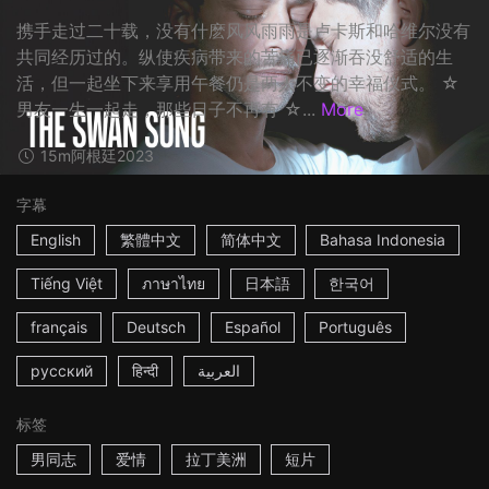
携手走过二十载，没有什麽风风雨雨是卢卡斯和哈维尔没有
共同经历过的。纵使疾病带来的苦痛已逐渐吞没舒适的生
活，但一起坐下来享用午餐仍是两人不变的幸福仪式。 ☆
男友一生一起走，那些日子不再有 ☆...
More
15m
阿根廷
2023
字幕
English
繁體中文
简体中文
Bahasa Indonesia
Tiếng Việt
ภาษาไทย
日本語
한국어
français
Deutsch
Español
Português
русский
हिन्दी
العربية
标签
男同志
爱情
拉丁美洲
短片