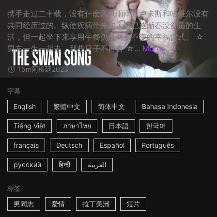
携手走过二十载，没有什麽风风雨雨是卢卡斯和哈维尔没有
共同经历过的。纵使疾病带来的苦痛已逐渐吞没舒适的生
活，但一起坐下来享用午餐仍是两人不变的幸福仪式。 ☆
男友一生一起走，那些日子不再有 ☆...
More
15m
阿根廷
2023
字幕
English
繁體中文
简体中文
Bahasa Indonesia
Tiếng Việt
ภาษาไทย
日本語
한국어
français
Deutsch
Español
Português
русский
हिन्दी
العربية
标签
男同志
爱情
拉丁美洲
短片