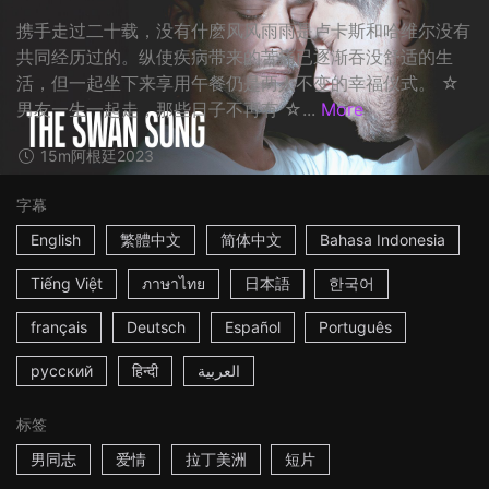
携手走过二十载，没有什麽风风雨雨是卢卡斯和哈维尔没有
共同经历过的。纵使疾病带来的苦痛已逐渐吞没舒适的生
活，但一起坐下来享用午餐仍是两人不变的幸福仪式。 ☆
男友一生一起走，那些日子不再有 ☆...
More
15m
阿根廷
2023
字幕
English
繁體中文
简体中文
Bahasa Indonesia
Tiếng Việt
ภาษาไทย
日本語
한국어
français
Deutsch
Español
Português
русский
हिन्दी
العربية
标签
男同志
爱情
拉丁美洲
短片